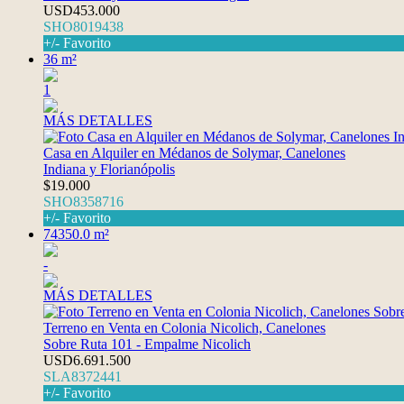
USD453.000
SHO8019438
+/- Favorito
36 m²
1
MÁS DETALLES
Casa en Alquiler en Médanos de Solymar, Canelones
Indiana y Florianópolis
$19.000
SHO8358716
+/- Favorito
74350.0 m²
-
MÁS DETALLES
Terreno en Venta en Colonia Nicolich, Canelones
Sobre Ruta 101 - Empalme Nicolich
USD6.691.500
SLA8372441
+/- Favorito