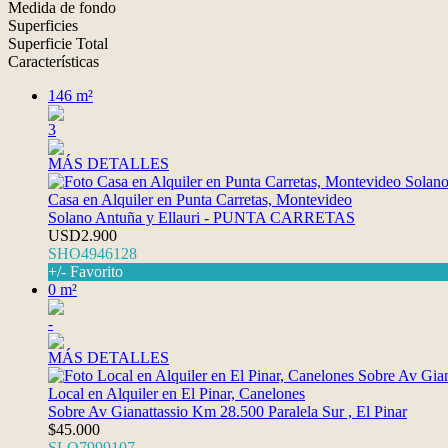
Medida de fondo
Superficies
Superficie Total
Características
146 m²
3
MÁS DETALLES
Casa en Alquiler en Punta Carretas, Montevideo
Solano Antuña y Ellauri - PUNTA CARRETAS
USD2.900
SHO4946128
+/- Favorito
0 m²
-
MÁS DETALLES
Local en Alquiler en El Pinar, Canelones
Sobre Av Gianattassio Km 28.500 Paralela Sur , El Pinar
$45.000
SLO7999107