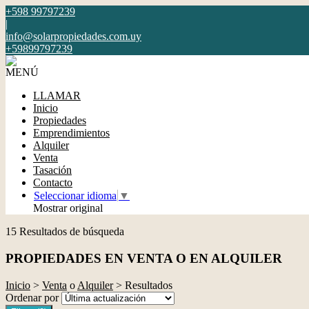
+598 99797239
|
info@solarpropiedades.com.uy
+59899797239
MENÚ
LLAMAR
Inicio
Propiedades
Emprendimientos
Alquiler
Venta
Tasación
Contacto
Seleccionar idioma
▼
Mostrar original
15 Resultados de búsqueda
PROPIEDADES EN VENTA O EN ALQUILER
Inicio
>
Venta
o
Alquiler
> Resultados
Ordenar por