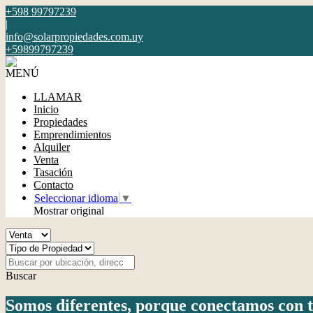
+598 99797239
|
info@solarpropiedades.com.uy
+59899797239
MENÚ
LLAMAR
Inicio
Propiedades
Emprendimientos
Alquiler
Venta
Tasación
Contacto
Seleccionar idioma
▼
Mostrar original
Buscar
Somos diferentes, porque conectamos con tu