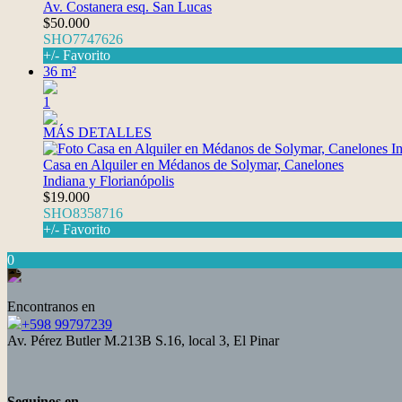
Av. Costanera esq. San Lucas
$50.000
SHO7747626
+/- Favorito
36 m²
1
MÁS DETALLES
Casa en Alquiler en Médanos de Solymar, Canelones
Indiana y Florianópolis
$19.000
SHO8358716
+/- Favorito
0
Encontranos en
+598 99797239
Av. Pérez Butler M.213B S.16, local 3, El Pinar
Seguinos en