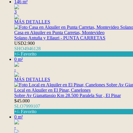
146 m²
3
MÁS DETALLES
Casa en Alquiler en Punta Carretas, Montevideo
Solano Antuña y Ellauri - PUNTA CARRETAS
USD2.900
SHO4946128
+/- Favorito
0 m²
-
MÁS DETALLES
Local en Alquiler en El Pinar, Canelones
Sobre Av Gianattassio Km 28.500 Paralela Sur , El Pinar
$45.000
SLO7999107
+/- Favorito
0 m²
-