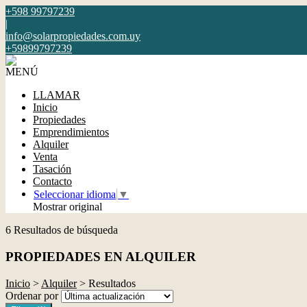
+598 99797239
|
info@solarpropiedades.com.uy
+59899797239
MENÚ
LLAMAR
Inicio
Propiedades
Emprendimientos
Alquiler
Venta
Tasación
Contacto
Seleccionar idioma
▼
Mostrar original
6 Resultados de búsqueda
PROPIEDADES EN ALQUILER
Inicio
>
Alquiler
> Resultados
Ordenar por