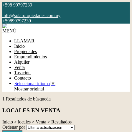
+598 99797239
|
info@solarpropiedades.com.uy
+59899797239
MENÚ
LLAMAR
Inicio
Propiedades
Emprendimientos
Alquiler
Venta
Tasación
Contacto
Seleccionar idioma
▼
Mostrar original
1 Resultados de búsqueda
LOCALES EN VENTA
Inicio
>
locales
>
Venta
> Resultados
Ordenar por