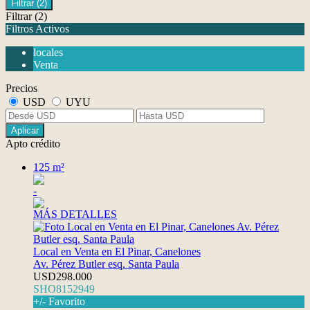
Filtrar
(2)
Filtrar
(2)
Filtros Activos
locales
Venta
Precios
USD
UYU
Aplicar
Apto crédito
125 m²
-
MÁS DETALLES
Local en Venta en El Pinar, Canelones
Av. Pérez Butler esq. Santa Paula
USD298.000
SHO8152949
+/- Favorito